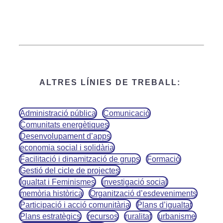
ALTRES LÍNIES DE TREBALL:
Administració pública
Comunicació
Comunitats energètiques
Desenvolupament d’apps
economia social i solidària
Facilitació i dinamització de grups
Formació
Gestió del cicle de projectes
Igualtat i Feminismes
investigació social
memòria històrica
Organització d’esdeveniments
Participació i acció comunitària
Plans d’igualtat
Plans estratègics
recursos
ruralitat
urbanisme