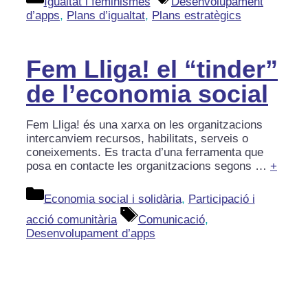
Igualtat i feminismes
Desenvolupament
d’apps
,
Plans d’igualtat
,
Plans estratègics
Fem Lliga! el “tinder”
de l’economia social
Fem Lliga! és una xarxa on les organitzacions
intercanviem recursos, habilitats, serveis o
coneixements. Es tracta d’una ferramenta que
posa en contacte les organitzacions segons …
+
Categories
Economia social i solidària
,
Participació i
Etiquetes
acció comunitària
Comunicació
,
Desenvolupament d’apps