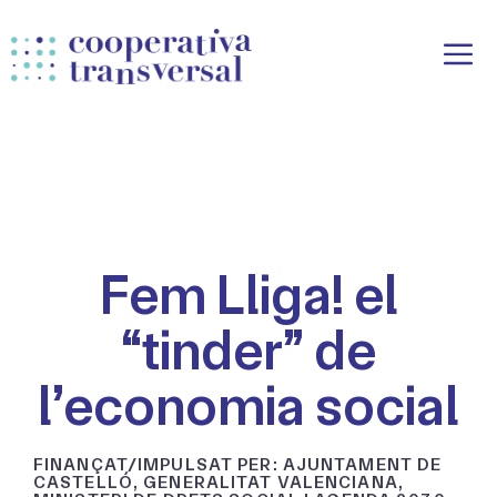
Vés
al
contingut
Fem Lliga! el
“tinder” de
l’economia social
FINANÇAT/IMPULSAT PER: AJUNTAMENT DE
CASTELLÓ, GENERALITAT VALENCIANA,