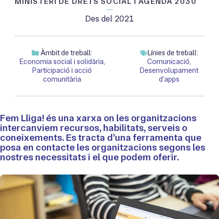
MINISTERI DE DRETS SOCIAL I AGENDA 2030
Des del 2021
Àmbit de treball:
Línies de treball:
Economia social i solidària
,
Comunicació
,
Participació i acció
Desenvolupament
comunitària
d’apps
Fem Lliga! és una xarxa on les organitzacions
intercanviem recursos, habilitats, serveis o
coneixements. Es tracta d’una ferramenta que
posa en contacte les organitzacions segons les
nostres necessitats i el que podem oferir.