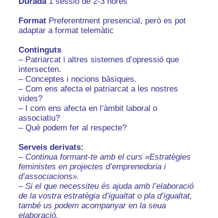
Durada
1 sessió de 2-3 hores
Format
Preferentment presencial, però es pot
adaptar a format telemàtic
Continguts
– Patriarcat i altres sistemes d’opressió que
intersecten.
– Conceptes i nocions bàsiques.
– Com ens afecta el patriarcat a les nostres
vides?
– I com ens afecta en l’àmbit laboral o
associatiu?
– Què podem fer al respecte?
Serveis derivats:
–
Continua formant-te amb el curs «Estratègies
feministes en projectes d’emprenedoria i
d’associacions».
–
Si el que necessiteu és ajuda amb l’elaboració
de la vostra estratègia d’igualtat o pla d’igualtat,
també us podem acompanyar en la seua
elaboració.