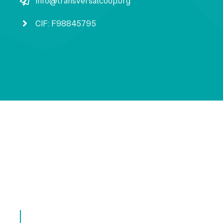
info@transversalcoop.org
CIF: F98845795