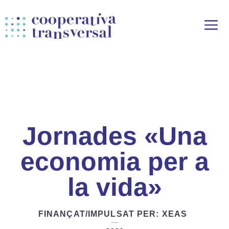
Vés
al
contingut
Jornades «Una
economia per a
la vida»
FINANÇAT/IMPULSAT PER: XEAS