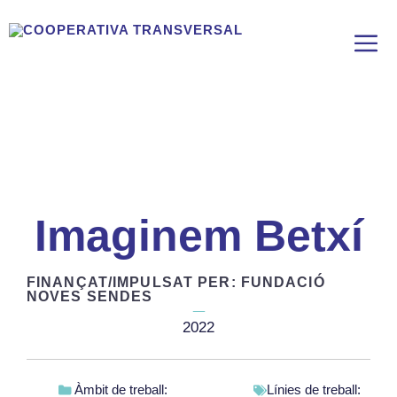
Vés
al
contingut
Imaginem Betxí
FINANÇAT/IMPULSAT PER: FUNDACIÓ
NOVES SENDES
2022
Àmbit de treball:
Línies de treball: